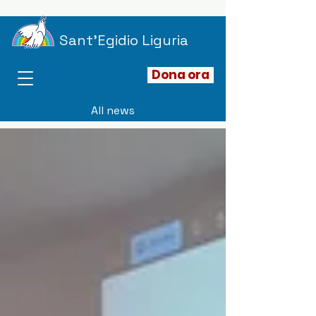
Sant'Egidio Liguria
Dona ora
All news