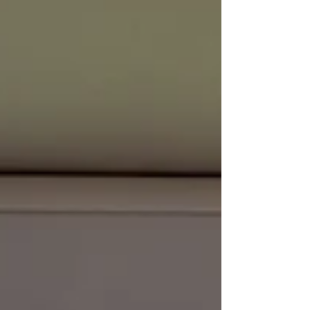
Una cena per trecento bambini
delle periferie nel cuore di
Genova