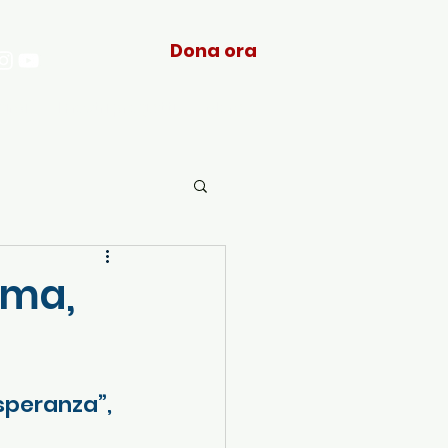
Dona ora
arci
I nostri progetti
More...
ema,
speranza”, 