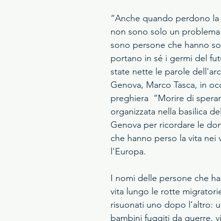
“Anche quando perdono la vi
non sono solo un problema
sono persone che hanno sog
portano in sé i germi del fu
state nette le parole dell'ar
Genova, Marco Tasca, in occ
preghiera  “Morire di spera
organizzata nella basilica de
Genova per ricordare le don
che hanno perso la vita nei 
l'Europa.
I nomi delle persone che ha
vita lungo le rotte migratori
risuonati uno dopo l’altro: 
bambini fuggiti da guerre, v