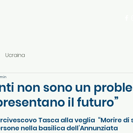
ria
La Comunità
Come aiutare
Dove trov
Ucraina
 min
anti non sono un probl
resentano il futuro”
arcivescovo Tasca alla veglia  “Morire di 
rsone nella basilica dell'Annunziata