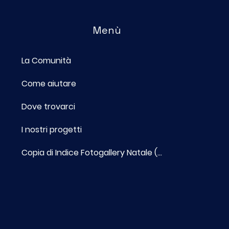
Menù
La Comunità
n ricominciamo da
, ma di nuovo": le
Come aiutare
 delle sette sedi
a Scuola di Italiano in
Dove trovarci
ta
I nostri progetti
Copia di Indice Fotogallery Natale (...