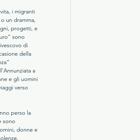
ta, i migranti 
 o un dramma, 
ni, progetti, e 
turo” sono 
civescovo di 
asione della 
nza” 
ll'Annunziata a 
ne e gli uomini 
viaggi verso 
nno perso la 
e sono 
uomini, donne e 
iolenze, 