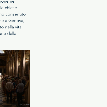
ione nel 
le chiese 
nno consentito 
ine a Genova, 
 nella vita 
une della 