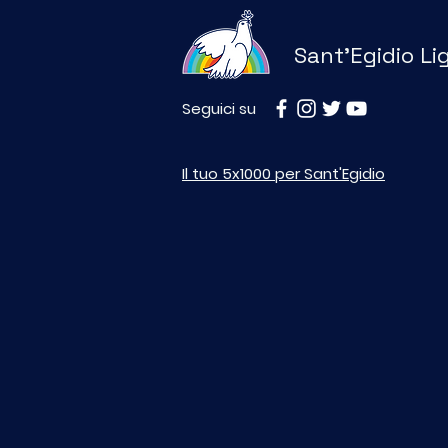
Sant'Egidio Li
Seguici su
CALDO E SOLITUDINE: A
GENOVA UNA RETE DI
Il tuo 5x1000 per Sant'Egidio
PROSSIMITÀ PER
PROTEGGERE GLI ANZIANI