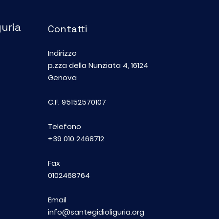
guria
Contatti
Indirizzo
Una cena per trecento
"No
p.zza della Nunziata 4, 16124
bambini delle periferie
zero
Genova
nel cuore di Genova
foto
dell
C.F. 95152570107
fes
Telefono
+39 010 2468712
Fax
0102468764
Email
info@santegidioliguria.org