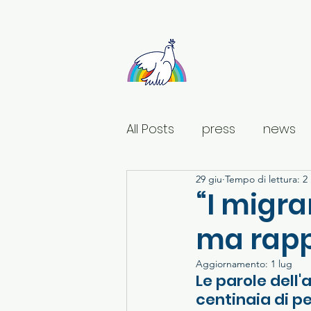
Sant'Egidio Ligu
All Posts
press
news
29 giu
Tempo di lettura: 2
“I migr
ma rapp
Aggiornamento:
1 lug
Le parole dell'
centinaia di pe