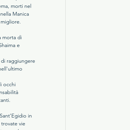
ema, morti nel 
 nella Manica 
migliore.
a morta di 
Shaima e 
 di raggiungere 
ell'ultimo 
i occhi 
sabilità 
anti. 
Sant’Egidio in 
trovate vie 