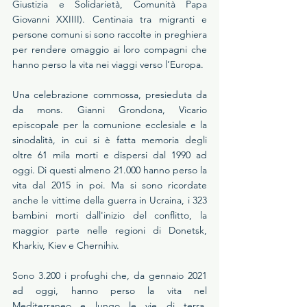
Giustizia e Solidarietà, Comunità Papa 
Giovanni XXIIII). Centinaia tra migranti e 
persone comuni si sono raccolte in preghiera 
per rendere omaggio ai loro compagni che 
hanno perso la vita nei viaggi verso l’Europa.
Una celebrazione commossa, presieduta da 
da mons. Gianni Grondona, Vicario 
episcopale per la comunione ecclesiale e la 
sinodalità, in cui si è fatta memoria degli 
oltre 61 mila morti e dispersi dal 1990 ad 
oggi. Di questi almeno 21.000 hanno perso la 
vita dal 2015 in poi. Ma si sono ricordate 
anche le vittime della guerra in Ucraina, i 323 
bambini morti dall'inizio del conflitto, la 
maggior parte nelle regioni di Donetsk, 
Kharkiv, Kiev e Chernihiv.  
Sono 3.200 i profughi che, da gennaio 2021 
ad oggi, hanno perso la vita nel 
Mediterraneo e lungo le vie di terra, 