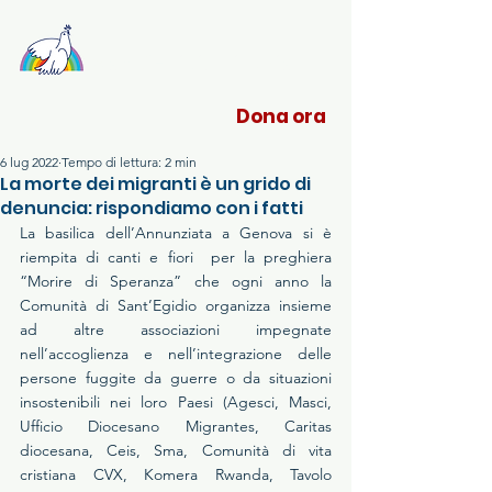
Sant'Egidio Liguria
Dona ora
6 lug 2022
Tempo di lettura: 2 min
La morte dei migranti è un grido di
denuncia: rispondiamo con i fatti
La basilica dell’Annunziata a Genova si è 
riempita di canti e fiori  per la preghiera 
“Morire di Speranza” che ogni anno la 
Comunità di Sant’Egidio organizza insieme 
ad altre associazioni impegnate 
nell’accoglienza e nell’integrazione delle 
persone fuggite da guerre o da situazioni 
insostenibili nei loro Paesi (Agesci, Masci, 
Ufficio Diocesano Migrantes, Caritas 
diocesana, Ceis, Sma, Comunità di vita 
cristiana CVX, Komera Rwanda, Tavolo 