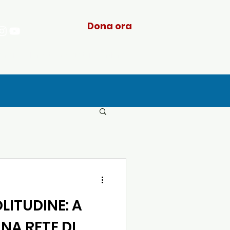
Dona ora
arci
I nostri progetti
More...
LITUDINE: A
NA RETE DI