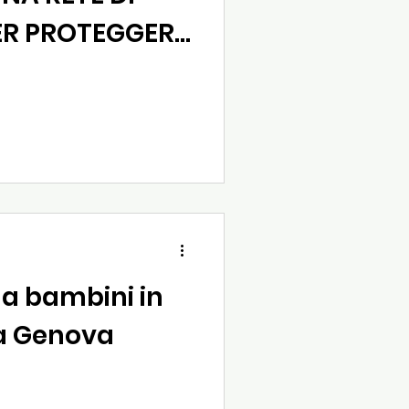
ER PROTEGGERE
NZIANI
la bambini in
a Genova