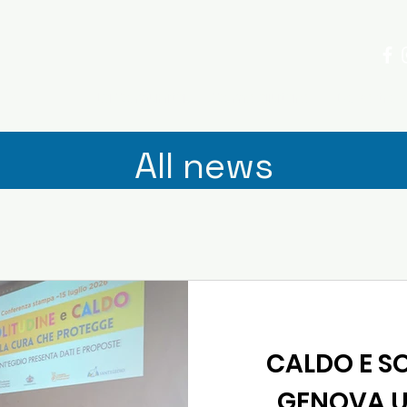
ria
La Comunità
Come aiutare
Dove trov
All news
CALDO E SO
GENOVA U