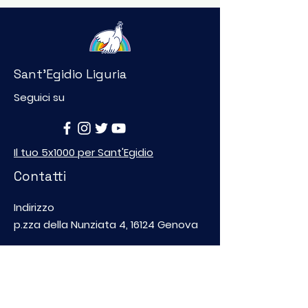
Sant'Egidio Liguria
Una cena per trecento
"Non ricomin
Seguici su
bambini delle
zero, ma di nu
periferie nel cuore di
foto delle set
Genova
della Scuola d
Il tuo 5x1000 per Sant'Egidio
Italiano in fes
Contatti
Indirizzo
p.zza della Nunziata 4, 16124 Genova
C.F.
95152570107
Telefono