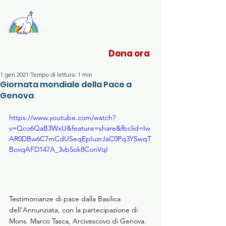
Sant'Egidio Liguria
Dona ora
1 gen 2021
Tempo di lettura: 1 min
Giornata mondiale della Pace a
Genova
https://www.youtube.com/watch?
v=Qco6QaB3WxU&feature=share&fbclid=Iw
AR0DBw6C7mCdUSeqEpIuzrJaC0Pq3YSwqT
BovqAFD147A_3vb5ok8ConVqI
Testimonianze di pace dalla Basilica 
dell'Annunziata, con la partecipazione di 
Mons. Marco Tasca, Arcivescovo di Genova.