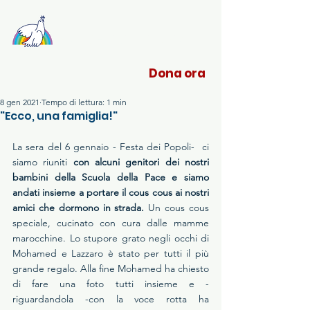
Sant'Egidio Liguria
Dona ora
8 gen 2021
Tempo di lettura: 1 min
"Ecco, una famiglia!"
La sera del 6 gennaio - Festa dei Popoli-  ci 
siamo riuniti 
con alcuni genitori dei nostri 
bambini della Scuola della Pace e siamo 
andati insieme a portare il cous cous ai nostri 
amici che dormono in strada. 
Un cous cous 
speciale, cucinato con cura dalle mamme 
marocchine. Lo stupore grato negli occhi di 
Mohamed e Lazzaro è stato per tutti il più 
grande regalo. Alla fine Mohamed ha chiesto 
di fare una foto tutti insieme e - 
riguardandola -con la voce rotta ha 