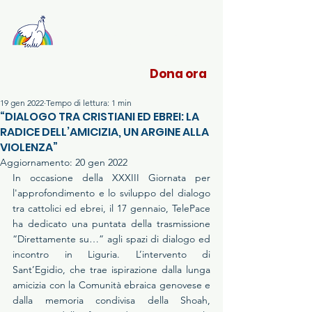
Sant'Egidio Liguria
Dona ora
19 gen 2022
Tempo di lettura: 1 min
“DIALOGO TRA CRISTIANI ED EBREI: LA
RADICE DELL’AMICIZIA, UN ARGINE ALLA
VIOLENZA”
Aggiornamento:
20 gen 2022
In occasione della XXXIII Giornata per 
l'approfondimento e lo sviluppo del dialogo 
tra cattolici ed ebrei, il 17 gennaio, TelePace 
ha dedicato una puntata della trasmissione 
“Direttamente su…” agli spazi di dialogo ed 
incontro in Liguria. L’intervento di 
Sant’Egidio, che trae ispirazione dalla lunga 
amicizia con la Comunità ebraica genovese e 
dalla memoria condivisa della Shoah, 