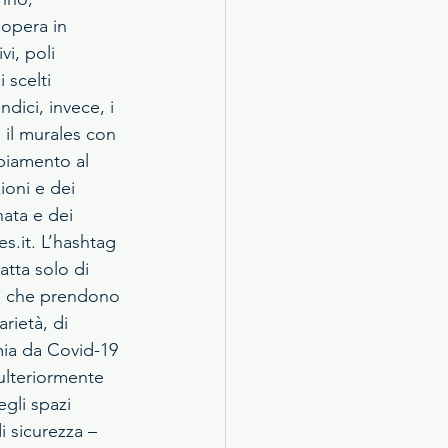
’opera in 
vi, poli 
 scelti 
ici, invece, i 
 il murales con 
biamento al 
ioni e dei 
ata e dei 
s.it. L’hashtag 
atta solo di 
rie che prendono 
arietà, di 
mia da Covid-19 
ulteriormente 
gli spazi 
i sicurezza – 