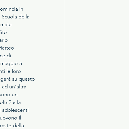
comincia in 
a Scuola della 
rmata 
ito 
rlo 
Matteo 
ce di 
omaggio a 
i le loro 
ggerà su questo 
 ad un'altra 
 sono un 
tri2 e la 
 adolescenti 
uovono il 
rasto della 