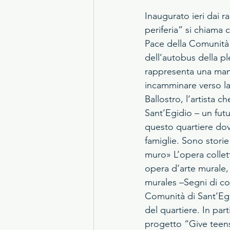
Inaugurato ieri dai ra
periferia” si chiama c
Pace della Comunità 
dell’autobus della ple
rappresenta una mamm
incamminare verso la 
Ballostro, l’artista c
Sant’Egidio – un fut
questo quartiere dov
famiglie. Sono stori
muro» L’opera collett
opera d’arte murale, 
murales –Segni di com
Comunità di Sant’Egi
del quartiere. In par
progetto “Give teens 