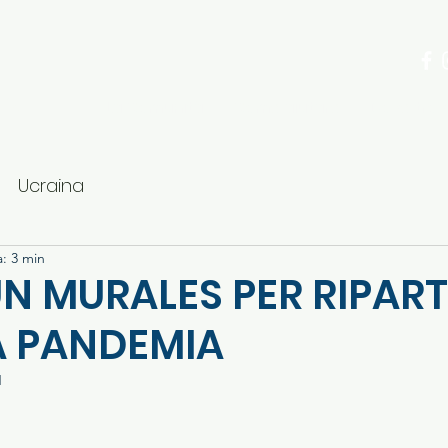
ria
La Comunità
Come aiutare
Dove trov
Ucraina
a: 3 min
UN MURALES PER RIPART
A PANDEMIA
1