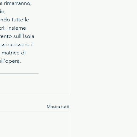
s rimarranno, 
e, 
ndo tutte le 
cri, insieme 
nto sull’Isola 
si scrissero il 
 matrice di 
ll’opera.
Mostra tutti