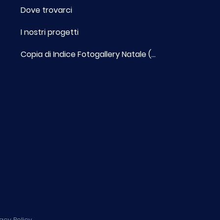
a Scuola di Italiano in
Dove trovarci
ta
I nostri progetti
Copia di Indice Fotogallery Natale (...
vacy Policy