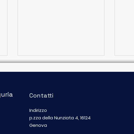
guria
Contatti
Indirizzo
Una cena per trecento
"No
p.zza della Nunziata 4, 16124
bambini delle periferie
zero
Genova
nel cuore di Genova
foto