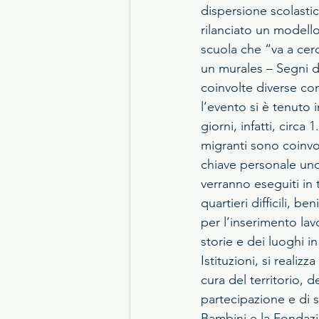
dispersione scolastic
rilanciato un modello
scuola che “va a cerc
un murales – Segni di
coinvolte diverse com
l’evento si è tenuto 
giorni, infatti, circa 
migranti sono coinvol
chiave personale uno 
verranno eseguiti in 
quartieri difficili, be
per l’inserimento lavo
storie e dei luoghi in
Istituzioni, si realiz
cura del territorio, d
partecipazione e di so
Bambini e la Fondazi