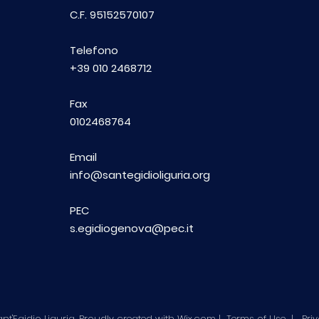
dell
C.F. 95152570107
fes
Telefono
+39 010 2468712
Fax
0102468764
Email
info@santegidioliguria.org
PEC
s.egidiogenova@pec.it
t'Egidio Liguria. Proudly created with
Wix.com
|
Terms of Use
|
Pri