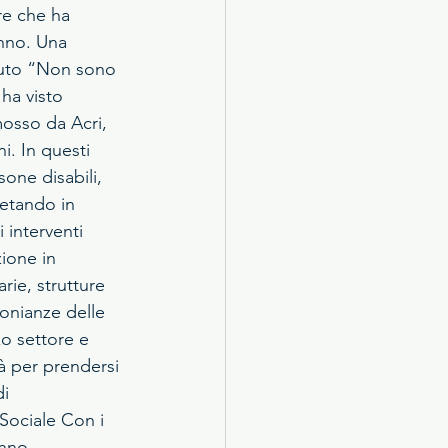
re che ha 
anno. Una 
enuto “Non sono 
ha visto 
mosso da Acri, 
i. In questi 
sone disabili, 
retando in 
 interventi 
ione in 
arie, strutture 
monianze delle 
zo settore e 
tà per prendersi 
i 
 Sociale Con i 
nno, 