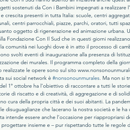
etti sostenuti da Con i Bambini impegnati a realizzare l
 crescita presenti in tutta Italia: scuole, centri aggregati
ali, centri parrocchiali, piazze, parchi, oratori, tutti spazi
anto oggetto di rigenerazione ed animazione urbana. Und
lla Fondazione Con Il Sud che in questi giorni realizzano
lla comunità nei luoghi dove è in atto il processo di cam
sono svolti eventi di inaugurazione alla presenza di Istituz
lizzazione dei murales. Il programma completo della giorn
no realizzate le opere sono sul sito www.nonsonounmurale
ta sui social network è 
#nonsonounmurales
. Ma non si tr
del 1° ottobre ha l’obiettivo di raccontare a tutti le sto
storie di riscatto e di creatività, di aggregazione e di solid
no cura della propria città e dei suoi abitanti. La pande
le disuguaglianze che lacerano la nostra società e le ha 
ta intende essere anche l’occasione per riappropriarsi de
 progettare insieme e – pur rispettando tutte le regole d