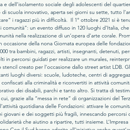
a e dell’isolamento sociale degli adolescenti del quartie
 di scuola innovativo, aperta sei giorni su sette, tutto l’
are” i ragazzi più in difficoltà.  Il 1° ottobre 2021 si è t
 comunità”: un evento diffuso in 120 luoghi d’Italia, che 
unità nella realizzazione di un’opera d’arte corale. Pro
in occasione della nona Giornata europea delle fondazion
1.000 tra bambini, ragazzi, artisti, insegnanti, detenuti, per
ti in percorsi guidati per realizzare un murales, reinterp
stencil creato per l’occasione dallo street artist LDB. Gli
tanti luoghi diversi: scuole, ludoteche, centri di aggregaz
ni confiscati alla criminalità e riconvertiti in attività comunit
rativo dei disabili, parchi e tanto altro. Si tratta di testi
 cui, grazie alla “messa in rete” di organizzazioni del Ter
za l’attività quotidiana delle Fondazioni: attivare le comuni
ei giovani e dei soggetti più fragili, innescando percorsi d
lidarietà che aiutino a ripartire, tutti insieme. L’Impresa
one Con il Sud hanno aderito all’iniziativa anche quest’a