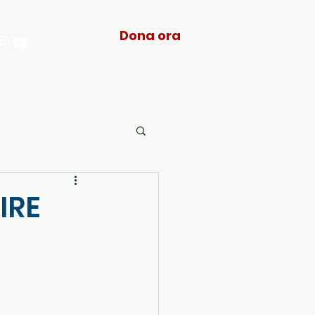
Dona ora
arci
I nostri progetti
More...
IRE