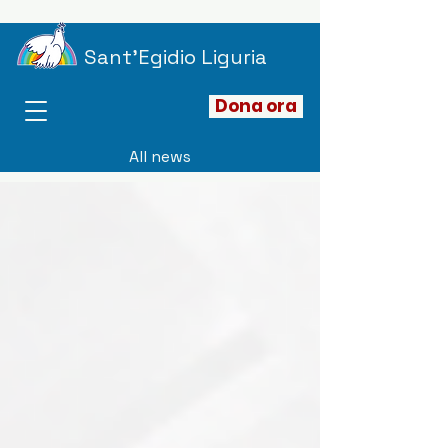
Sant'Egidio Liguria
Dona ora
All news