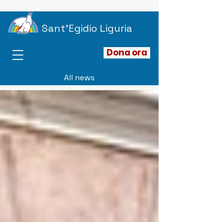
Sant'Egidio Liguria
Dona ora
All news