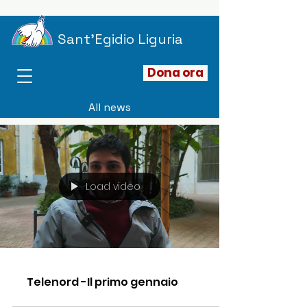
Sant'Egidio Liguria
Dona ora
All news
Load video
Telenord -Il primo gennaio