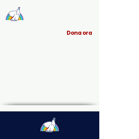
Sant'Egidio Liguria
Dona ora