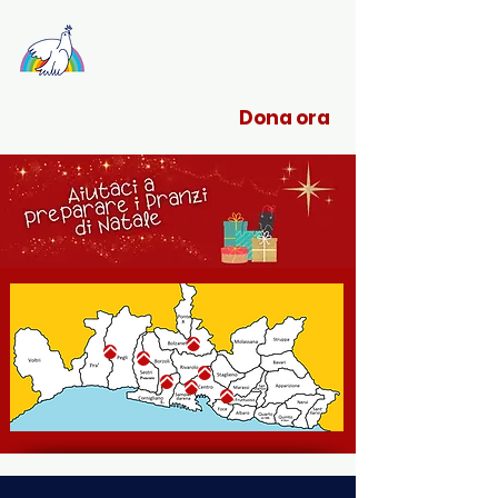
Sant'Egidio Liguria
Dona ora