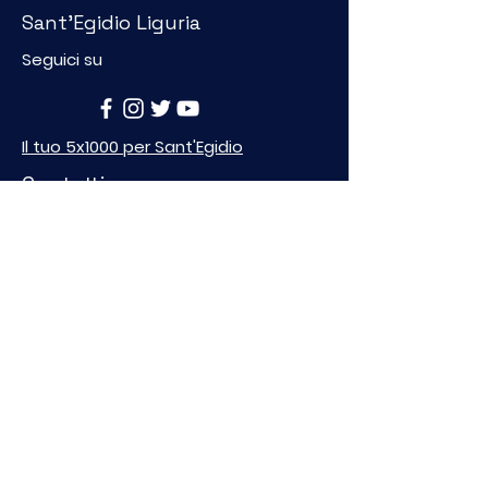
Sant'Egidio Liguria
Seguici su
Il tuo 5x1000 per Sant'Egidio
Contatti
Indirizzo
p.zza della Nunziata 4, 16124 Genova
C.F.
95152570107
Telefono
+39 010 2468712
Fax
0102468764