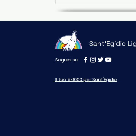
Sant'Egidio Li
Seguici su
CALDO E SOLITUDINE: A
GENOVA UNA RETE DI
Il tuo 5x1000 per Sant'Egidio
PROSSIMITÀ PER
PROTEGGERE GLI ANZIANI