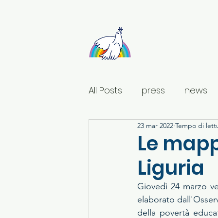
Sant'Egidio Ligu
All Posts
press
news
23 mar 2022
Tempo di lett
Le mapp
Liguria
Giovedì 24 marzo ver
elaborato dall'Osser
della povertà educat