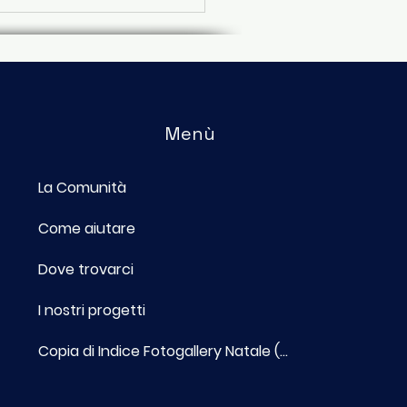
Menù
La Comunità
n ricominciamo da
, ma di nuovo": le
Come aiutare
 delle sette sedi
a Scuola di Italiano in
Dove trovarci
ta
I nostri progetti
Copia di Indice Fotogallery Natale (...