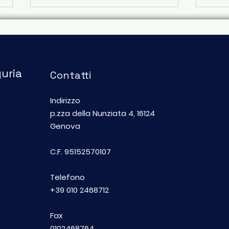
guria
Contatti
Indirizzo
Una cena per trecento
"No
p.zza della Nunziata 4, 16124
bambini delle periferie
zero
Genova
nel cuore di Genova
foto
dell
C.F. 95152570107
fes
Telefono
+39 010 2468712
Fax
0102468764