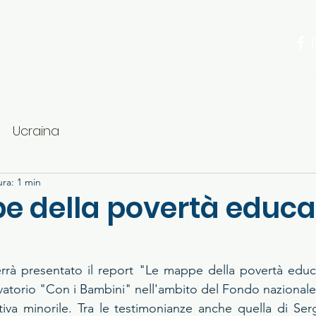
ria
La Comunità
Come aiutare
Dove trov
Ucraina
ura: 1 min
e della povertà educat
rà presentato il report "Le mappe della povertà educat
vatorio "Con i Bambini" nell'ambito del Fondo nazionale p
iva minorile. Tra le testimonianze anche quella di Sergi