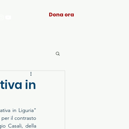
Dona ora
arci
I nostri progetti
More...
iva in
iva in Liguria" 
er il contrasto 
o Casali, della 