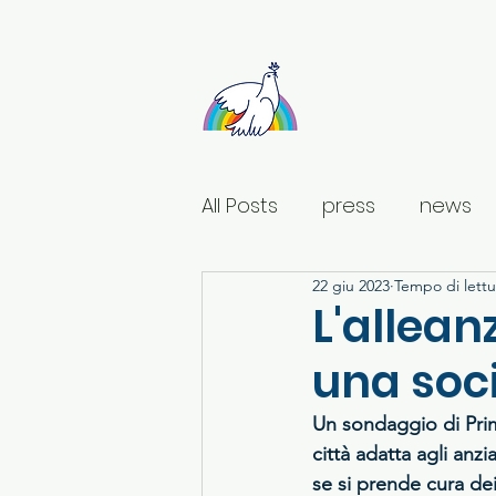
Sant'Egidio Ligu
All Posts
press
news
22 giu 2023
Tempo di lettu
L'allean
una soci
Un sondaggio di Prim
città adatta agli anz
se si prende cura de