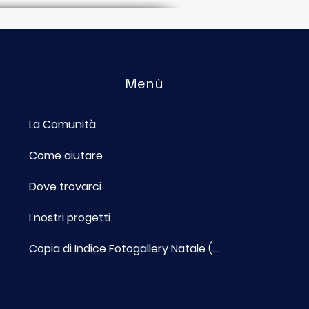
Menù
La Comunità
n ricominciamo da
, ma di nuovo": le
Come aiutare
 delle sette sedi
a Scuola di Italiano in
Dove trovarci
ta
I nostri progetti
Copia di Indice Fotogallery Natale (...