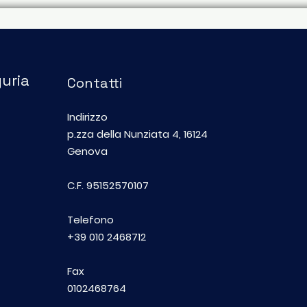
guria
Contatti
Indirizzo
Una cena per trecento
"No
p.zza della Nunziata 4, 16124
bambini delle periferie
zero
Genova
nel cuore di Genova
foto
dell
C.F. 95152570107
fes
Telefono
+39 010 2468712
Fax
0102468764