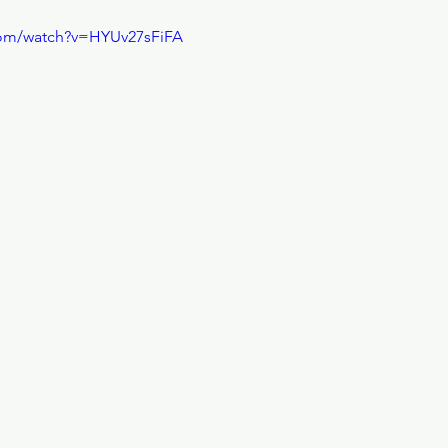
com/watch?v=HYUv27sFiFA