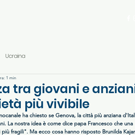
ria
La Comunità
Come aiutare
Dove trov
Ucraina
ra: 1 min
za tra giovani e anzian
età più vivibile
ocanale ha chiesto se Genova, la città più anziana d'Ital
iani. La nostra idea è come dice papa Francesco che una "c
i più fragili". Ma ecco cosa hanno risposto Brunilda Kaj