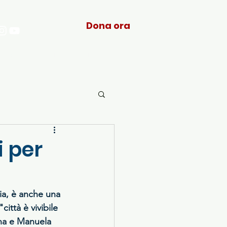
Dona ora
arci
I nostri progetti
More...
i per
ia, è anche una 
ittà è vivibile 
ana e Manuela 