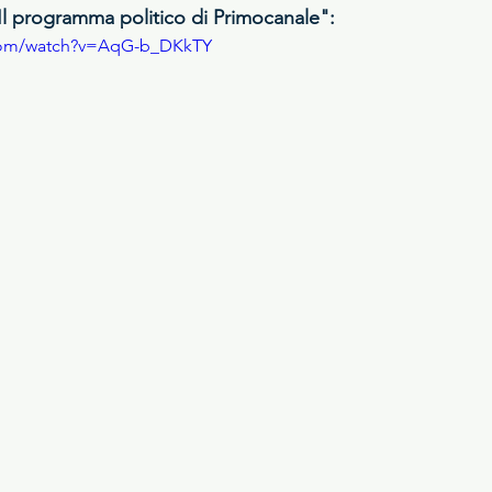
"Il programma politico di Primocanale":
.com/watch?v=AqG-b_DKkTY